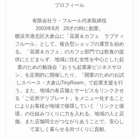
プロフィール
有限会社ラ・フルール代表取締役
2003年8月 29才の時に創業。
横浜市港北区大倉山に「花屋＆カフェ ラプティ
フルール」として、複合型ショップの運営を始め
る。「花屋＆カフェ」のカフェ部門では飲食の提
供にとどまらず、地域に住む女性を中心とした起
業のための勉強会「おうち起業家ビジネスサロ
ン」を定期的に開催したり、「開業のためのお試
しスペース・大倉山TinyRoom」で起業支援を行
う。また、地域の各店舗とサービスをリンクさせ
る「ご近所デリプレート」をメニュー化すること
によりお客様が地域で循環していく「リンクと循
環」の仕組みづくりに力を入れる。地域の人と店
舗、また店舗同士がつながりあうことで、安心し
て楽しく暮らせる街づくりに貢献。