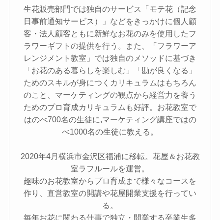
生花販売部門では独自のサービス「モテ花（記念
日事前通知サービス）」などをきっかけに個人顧
客・法人顧客ともに新鮮なお花のみを使用したフ
ラワーギフトの提供を行う。また、「フラワーア
レンジメント教室」では独自のメソッドに基づき
「お花のある暮らしを楽しむ」「勘が良くなる」
ためのスキルが身につくカリキュラムはもちろん
のこと、マーケティングの観点から経営力を養う
ためのプロ育成カリキュラムも好評。お花教室で
はのべ700名の生徒に,マーケティング講座ではの
べ1000名の生徒に教える。
2020年4月横浜市金沢区福浦に移転。花屋＆お花教
室ラフルールを運営。
趣味のお花教室からプロ育成まで様々なコースを
作り、直営教室の開講や花屋開業支援を行ってい
る。
毎年お花に関わる仕事で独立・開業する卒業生多