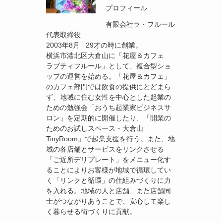
プロフィール
有限会社ラ・フルール
代表取締役
2003年8月 29才の時に創業。
横浜市港北区大倉山に「花屋＆カフェ
ラプティフルール」として、複合型ショ
ップの運営を始める。「花屋＆カフェ」
のカフェ部門では飲食の提供にとどまら
ず、地域に住む女性を中心とした起業の
ための勉強会「おうち起業家ビジネスサ
ロン」を定期的に開催したり、「開業の
ためのお試しスペース・大倉山
TinyRoom」で起業支援を行う。また、地
域の各店舗とサービスをリンクさせる
「ご近所デリプレート」をメニュー化す
ることによりお客様が地域で循環してい
く「リンクと循環」の仕組みづくりに力
を入れる。地域の人と店舗、また店舗同
士がつながりあうことで、安心して楽し
く暮らせる街づくりに貢献。