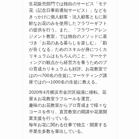
生花販売部門では独自のサービス「モテ
花（記念日事前通知サービス）」などを
きっかけに個人顧客・法人顧客ともに新
鮮なお花のみを使用したフラワーギフト
の提供を行う。また、「フラワーアレン
ジメント教室」では独自のメソッドに基
づき「お花のある暮らしを楽しむ」「勘
が良くなる」ためのスキルが身につくカ
リキュラムはもちろんのこと、マーケテ
ィングの観点から経営力を養うためのプ
ロ育成カリキュラムも好評。お花教室で
はのべ700名の生徒に,マーケティング講
座ではのべ1000名の生徒に教える。
2020年4月横浜市金沢区福浦に移転。花
屋＆お花教室ラフルールを運営。
趣味のお花教室からプロ育成まで様々な
コースを作り、直営教室の開講や花屋開
業支援を行っている。
毎年お花に関わる仕事で独立・開業する
卒業生多数を輩出している。