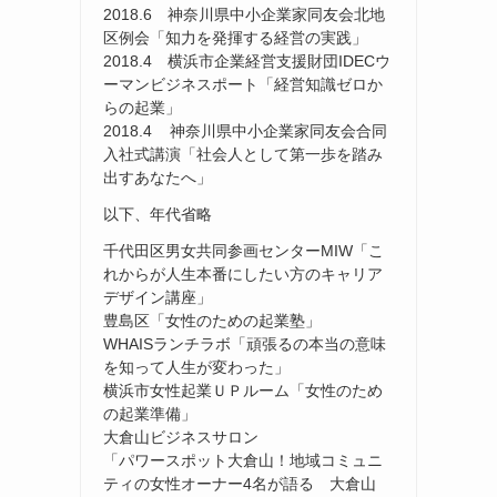
2018.6 神奈川県中小企業家同友会北地
区例会「知力を発揮する経営の実践」
2018.4 横浜市企業経営支援財団IDECウ
ーマンビジネスポート「経営知識ゼロか
らの起業」
2018.4 神奈川県中小企業家同友会合同
入社式講演「社会人として第一歩を踏み
出すあなたへ」
以下、年代省略
千代田区男女共同参画センターMIW「こ
れからが人生本番にしたい方のキャリア
デザイン講座」
豊島区「女性のための起業塾」
WHAISランチラボ「頑張るの本当の意味
を知って人生が変わった」
横浜市女性起業ＵＰルーム「女性のため
の起業準備」
大倉山ビジネスサロン
「パワースポット大倉山！地域コミュニ
ティの女性オーナー4名が語る 大倉山